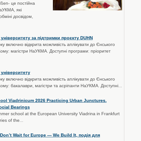
ießen- це постійна
аУКМА, які
обміні досвідом,
 університету за підтримки проєкту DUHN
ку включно відкрита можливість аплікувати до Єнського
Кому: магістри НаУКМА. Доступні програми: пріоритет
 університету
ку включно відкрита можливість аплікувати до Єнського
Кому: бакалаври, магістри та асріпанти НаУКМА. Доступні...
ol Viadrinicum 2026 Practicing Urban Junctures.
ocial Bearings
mer school at the European University Viadrina in Frankfurt
ies of the...
Don’t Wait for Europe — We Build It, подія для