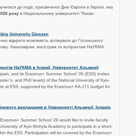
учитися до події, присвяченої Дню Європи в Україні, яка
2026 року
в Національному університеті "Києво-
big University Giessen
чно відкрита можливість аплікувати до Гіссенського
 Кому: бакалаврам, магістрам та аспірантам НаУКМА.
дентів НаУКМА в Іспанії, Університет Альмерії
 Spain, and its Erasmus+ Summer School '26 (ESS) invites
ter’s, and PhD levels) of the National University of Kyiv-
te at ESS, supported by the Erasmus+ KA-171 budget for
ового викладання в Універсиеті Альмерії, Іспанія,
, Erasmus+ Summer School '26 would like to invite faculty
iversity of Kyiv-Mohyla Academy to participate in a short-
thin the ESS. Participation will be covered by the Erasmus+