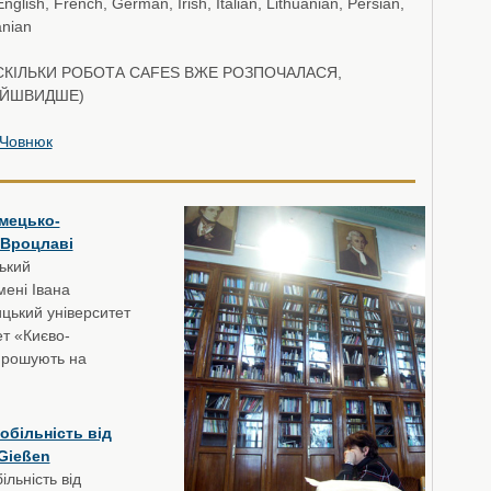
nglish, French, German, Irish, Italian, Lithuanian, Persian,
anian
КІЛЬКИ РОБОТА CAFES ВЖЕ РОЗПОЧАЛАСЯ,
ЙШВИДШЕ)
Човнюк
імецько-
 Вроцлаві
ський
мені Івана
цький університет
ет «Києво-
прошують на
обільність від
 Gießen
льність від