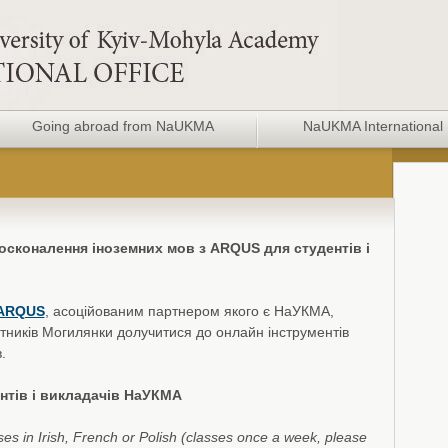
Going abroad from NaUKMA
NaUKMA International 
осконалення іноземних мов з ARQUS для студентів і
 ARQUS
, асоційованим партнером якого є НаУКМА,
бітників Могилянки долучитися до онлайн інструментів
.
нтів і викладачів НаУКМА
ses in Irish, French or Polish (classes once a week, please