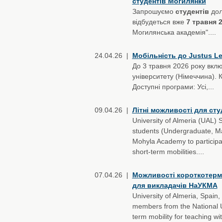
студентів Могилянки
Запрошуємо
студентів
дол
відбудеться вже
7 травня 
Могилянська академія"....
24.04.26 |
Мобільність до Justus Lei
До 3 травня 2026 року вклю
університету (Німеччина).
Доступні програми: Усі,...
09.04.26 |
Літні можливості для сту
University of Almeria (UAL)
students (Undergraduate, Mas
Mohyla Academy to participa
short-term mobilities....
07.04.26 |
Можливості короткотермін
для викладачів НаУКМА
University of Almeria, Spain
members from the National Un
term mobility for teaching wi