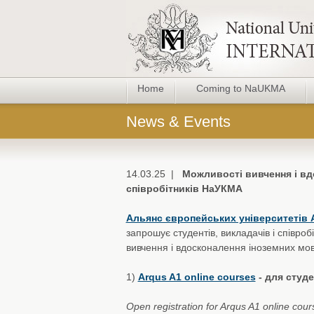
Home
Coming to NaUKMA
News & Events
14.03.25 |
Можливості вивчення і вд
співробітників НаУКМА
Альянс європейських університетів
запрошує студентів, викладачів і співро
вивчення і вдосконалення іноземних мов
1)
Arqus A1 online courses
- для студе
Open registration for Arqus A1 online cour