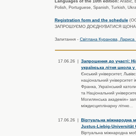
Languages of the 10th edition:
Arabic, E
Polish, Portuguese, Spanish, Turkish, Ukr
Registration form and the schedule
(ОС
ЗАПРОШУЄМО ДОЄДНУВАТИСЯ ЩОНА
Запитання -
Світлана Куранова
,
Лариса 
17.06.26 |
Запрошення до участі: Н
українська літня школа у
Єнський університет, Львів
національний університет і
Франка, Український католи
та Національний університ
Могилянська академія» за
міждисциплінарну літню...
17.06.26 |
Віртуальна міжнародна м
Justus-Liebig-Universität
Віртуальна міжнародна мобі