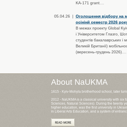
KA-171 grant....
05.04.26 |
Оголошення відбору на мо
осінінй семестр 2026 рок
В межах проекту Global Ky
і Університетом Глазго, Ш
студентів бакалаврських і 
Великій Британії) мобільно
(вересень-грудень 2026)....
About NaUKMA
1615 - Kyiv-Mohyla brotherhood school, later tur
2012 - NaUKMA is a classical university with six
Sciences, Natural Sciences). During the twenty ye
higher education, was the first university in Ukr
in Liberal Arts Education, and a system of entranc