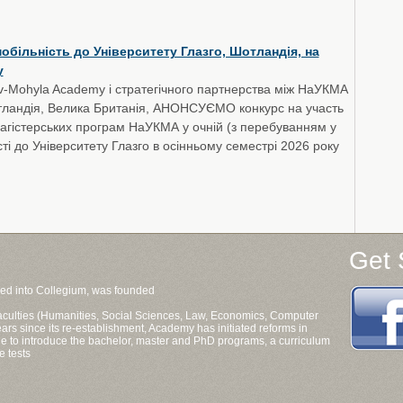
більність до Університету Глазго, Шотландія, на
у
iv-Mohyla Academy і стратегічного партнерства між НаУКМА
отландія, Велика Британія, АНОНСУЄМО конкурс на участь
магістерських програм НаУКМА у очній (з перебуванням у
сті до Університету Глазго в осінньому семестрі 2026 року
Get 
ned into Collegium, was founded
 faculties (Humanities, Social Sciences, Law, Economics, Computer
ars since its re-establishment, Academy has initiated reforms in
aine to introduce the bachelor, master and PhD programs, a curriculum
e tests