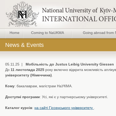
Home
Coming to NaUKMA
Going abroad fro
News & Events
05.11.25 |
Мобільність до Justus Leibig University Giessen
До
11 листопада 2025
року включно відкрита можливість апліку
університету (Німеччина)
.
Кому
: бакалаврам, магістрам НаУКМА.
Доступні програми
: Усі, які є у партнерському університеті.
Каталог курсів
:
на сайті Гiccенського університету
.