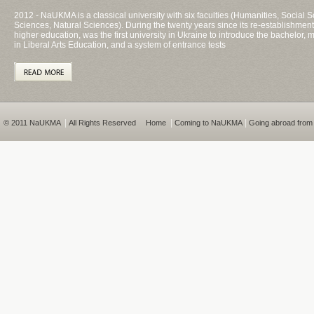
2012 - NaUKMA is a classical university with six faculties (Humanities, Socia
Sciences, Natural Sciences). During the twenty years since its re-establishment
higher education, was the first university in Ukraine to introduce the bachelor
in Liberal Arts Education, and a system of entrance tests
|
|
|
© 2011 NaUKMA
All Rights Reserved
Home
Coming to NaUKMA
Going abroad fro