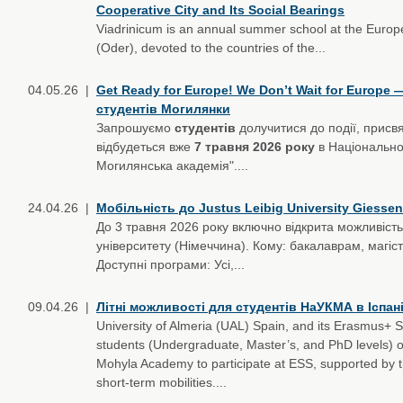
Cooperative City and Its Social Bearings
Viadrinicum is an annual summer school at the Europe
(Oder), devoted to the countries of the...
04.05.26 |
Get Ready for Europe! We Don’t Wait for Europe —
студентів Могилянки
Запрошуємо
студентів
долучитися до події, присвя
відбудеться вже
7 травня 2026 року
в Національном
Могилянська академія"....
24.04.26 |
Мобільність до Justus Leibig University Giessen
До 3 травня 2026 року включно відкрита можливість
університету (Німеччина). Кому: бакалаврам, магі
Доступні програми: Усі,...
09.04.26 |
Літні можливості для студентів НаУКМА в Іспані
University of Almeria (UAL) Spain, and its Erasmus+ 
students (Undergraduate, Master’s, and PhD levels) of 
Mohyla Academy to participate at ESS, supported by
short-term mobilities....