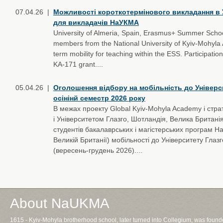
07.04.26 |
Можливості короткотермінового викладання в Ун
для викладачів НаУКМА
University of Almeria, Spain, Erasmus+ Summer School 
members from the National University of Kyiv-Mohyla A
term mobility for teaching within the ESS. Participati
KA-171 grant....
05.04.26 |
Оголошення відбору на мобільність до Універси
осінінй семестр 2026 року
В межах проекту Global Kyiv-Mohyla Academy і стр
і Університетом Глазго, Шотландія, Велика Брита
студентів бакалаврських і магістерських програм Н
Великій Британії) мобільності до Університету Глаз
(вересень-грудень 2026)....
About NaUKMA
1615 - Kyiv-Mohyla brotherhood school, later turned into Collegium, was foun