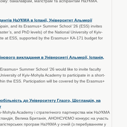
 Кому: бакалаврам, магістрам та аспірантам НаУКМА.
дентів НаУКМА в Іспанії, Університет Альмерії
 Spain, and its Erasmus+ Summer School '26 (ESS) invites
ter’s, and PhD levels) of the National University of Kyiv-
te at ESS, supported by the Erasmus+ KA-171 budget for
ового викладання в Універсиеті Альмерії, Іспанія,
, Erasmus+ Summer School '26 would like to invite faculty
iversity of Kyiv-Mohyla Academy to participate in a short-
thin the ESS. Participation will be covered by the Erasmus+
більність до Університету Глазго, Шотландія, на
у
iv-Mohyla Academy і стратегічного партнерства між НаУКМА
отландія, Велика Британія, АНОНСУЄМО конкурс на участь
магістерських програм НаУКМА у очній (з перебуванням у