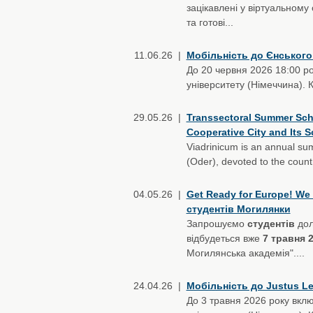
зацікавлені у віртуальному 
та готові...
11.06.26 |
Мобільність до Єнського
До 20 червня 2026 18:00 ро
університету (Німеччина). 
29.05.26 |
Transsectoral Summer Scho
Cooperative City and Its S
Viadrinicum is an annual sum
(Oder), devoted to the countr
04.05.26 |
Get Ready for Europe! We 
студентів Могилянки
Запрошуємо
студентів
дол
відбудеться вже
7 травня 
Могилянська академія"....
24.04.26 |
Мобільність до Justus Lei
До 3 травня 2026 року вклю