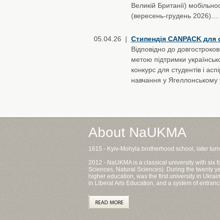
Великій Британії) мобільно
(вересень-грудень 2026)....
05.04.26 |
Стипендія CANPACK для 
Відповідно до довгостроков
метою підтримки українськ
конкурс для студентів і ас
навчання у Ягеллонському ун
About NaUKMA
1615 - Kyiv-Mohyla brotherhood school, later tur
2012 - NaUKMA is a classical university with six
Sciences, Natural Sciences). During the twenty ye
higher education, was the first university in Ukr
in Liberal Arts Education, and a system of entranc