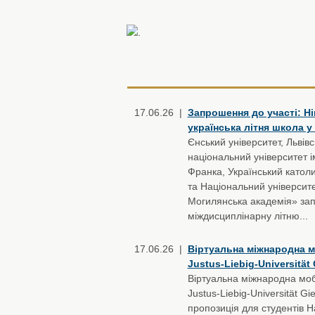
.
17.06.26 |
Запрошення до участі: Н
українська літня школа у
Єнський університет, Львів
національний університет і
Франка, Український католи
та Національний університ
Могилянська академія» за
міждисциплінарну літню...
17.06.26 |
Віртуальна міжнародна м
Justus-Liebig-Universität
Віртуальна міжнародна мобі
Justus-Liebig-Universität G
пропозиція для студентів Н