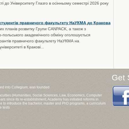
сті до Університету Глазго в осінньому семестрі 2026 року
студентів правничого факультету НаУКМА до Кракова
их планів розвитку Групи CANPACK, а також з
о-польського академічного обміну оголошується
пірантів правничого факультету НаУКМА на
іверситеті в Кракові...
Get 
ned into Collegium, was founded
 faculties (Humanities, Social Sciences, Law, Economics, Computer
ars since its re-establishment, Academy has initiated reforms in
aine to introduce the bachelor, master and PhD programs, a curriculum
e tests