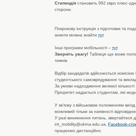
Стипендія
становить 992 євро плюс одно
сторони.
Покрокову інструкція з підготовки та под
анкети можна знайти
тут
.
Інші програми мобільності –
тут
.
Зверніть увагу!
Таблиця ще може попо
тижнів.
Відбір кандидатів здійснюється комісією
студентського самоврядування та виклад
За умови надходження великої кількості
Пріоритет надається студентам, які жодн
У зв'язку з військовим положенням виїзд
можливий тільки за наявності відповідних
У разі виникнення питань, звертайтеся д
int_mobility@ukma.edu.ua,
Facebook-сто
працюємо дистанційно.