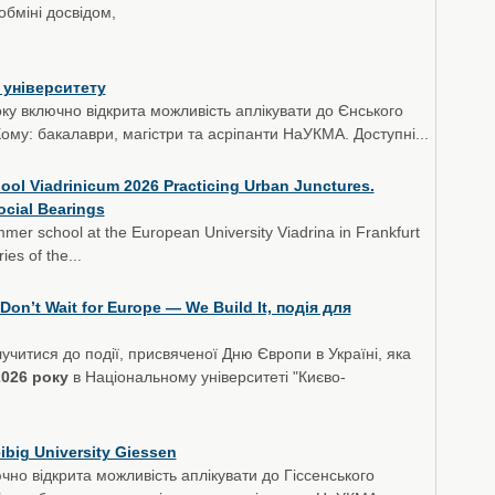
обміні досвідом,
 університету
ку включно відкрита можливість аплікувати до Єнського
Кому: бакалаври, магістри та асріпанти НаУКМА. Доступні...
ol Viadrinicum 2026 Practicing Urban Junctures.
ocial Bearings
mer school at the European University Viadrina in Frankfurt
ies of the...
Don’t Wait for Europe — We Build It, подія для
учитися до події, присвяченої Дню Європи в Україні, яка
2026 року
в Національному університеті "Києво-
big University Giessen
чно відкрита можливість аплікувати до Гіссенського