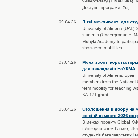
університету (Німеччина).
Доступні програми: Усі,...
09.04.26 |
Літні можливості для сту
University of Almeria (UAL)
students (Undergraduate, Mas
Mohyla Academy to participa
short-term mobilities....
07.04.26 |
Можливості короткотермін
для викладачів НаУКМА
University of Almeria, Spain
members from the National Un
term mobility for teaching wi
KA-171 grant....
05.04.26 |
Оголошення відбору на мо
осінінй семестр 2026 рок
В межах проекту Global Ky
і Університетом Глазго, Ш
студентів бакалаврських і 