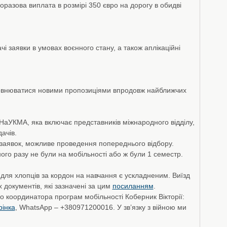
разова виплата в розмірі 350 євро на дорогу в обидві
ачі заявки в умовах воєнного стану, а також аплікаційні
внюватися новими пропозиціями впродовж найближчих
 НаУКМА, яка включає представників міжнародного відділу,
ачів.
 заявок, можливе проведення попереднього відбору.
ого разу не були на мобільності або ж були 1 семестр.
 для хлопців за кордон на навчання є ускладненим. Виїзд
 документів, які зазначені за цим
посиланням
.
о координатора програм мобільності Коберник Вікторії:
рінка
, WhatsApp – +380971200016. У зв’язку з війною ми