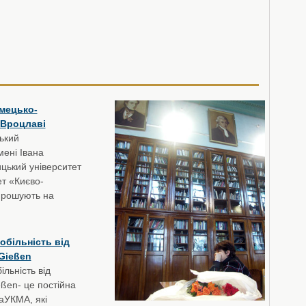
імецько-
 Вроцлаві
ський
мені Івана
цький університет
ет «Києво-
прошують на
обільність від
 Gießen
льність від
ießen- це постійна
аУКМА, які