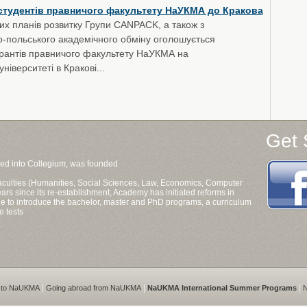
студентів правничого факультету НаУКМА до Кракова
их планів розвитку Групи CANPACK, а також з
о-польського академічного обміну оголошується
пірантів правничого факультету НаУКМА на
іверситеті в Кракові...
Get 
ned into Collegium, was founded
 faculties (Humanities, Social Sciences, Law, Economics, Computer
ars since its re-establishment, Academy has initiated reforms in
aine to introduce the bachelor, master and PhD programs, a curriculum
e tests
|
|
|
 to NaUKMA
Going abroad from NaUKMA
NaUKMA International Summer Programs
N