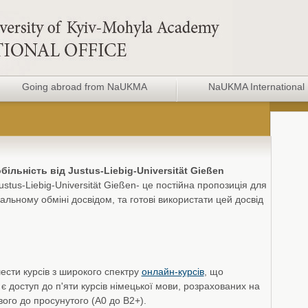
Going abroad from NaUKMA
NaUKMA International 
ільність від Justus-Liebig-Universität Gießen
stus-Liebig-Universität Gießen- це постійна пропозиція для
уальному обміні досвідом, та готові використати цей досвід
ести курсів з широкого спектру
онлайн-курсів
, що
 доступ до п'яти курсів німецької мови, розрахованих на
ового до просунутого (A0 до B2+).