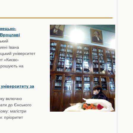
імецько-
 Вроцлаві
ський
мені Івана
цький університет
ет «Києво-
прошують на
 університету за
оку включно
вати до Єнського
Кому: магістри
: пріоритет