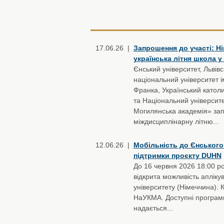
17.06.26 |
Запрошення до участі: Н
українська літня школа у
Єнський університет, Львів
національний університет і
Франка, Український католи
та Національний університ
Могилянська академія» за
міждисциплінарну літню...
12.06.26 |
Мобільність до Єнського
підтримки проєкту DUHN
До 16 червня 2026 18:00 р
відкрита можливість апліку
університету (Німеччина). 
НаУКМА. Доступні програми
надається...