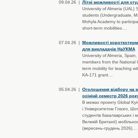
09.04.26 |
Літні можливості для сту
University of Almeria (UAL)
students (Undergraduate, Mas
Mohyla Academy to participa
short-term mobilities....
07.04.26 |
Можливості короткотермін
для викладачів НаУКМА
University of Almeria, Spain
members from the National Un
term mobility for teaching wi
KA-171 grant....
05.04.26 |
Оголошення відбору на мо
осінінй семестр 2026 рок
В межах проекту Global Ky
і Університетом Глазго, Ш
студентів бакалаврських і 
Великій Британії) мобільно
(вересень-грудень 2026)....