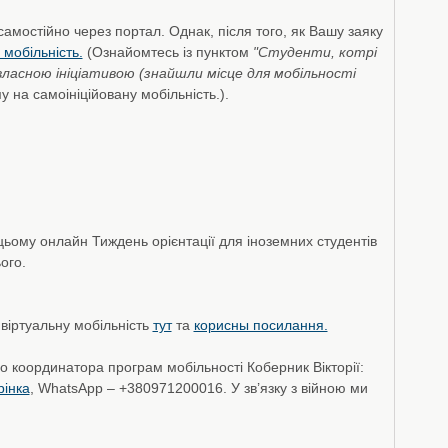
амостійно через портал. Однак, після того, як Вашу заяку
 мобільність.
(Ознайомтесь із пунктом
"Студенти, котрі
ласною ініціативою (знайшли місце для мобільності
 на самоініційовану мобільність.).
цьому онлайн Тиждень орієнтації для іноземних студентів
ого.
віртуальну мобільність
тут
та
корисны посилання.
о координатора програм мобільності Коберник Вікторії:
рінка
, WhatsApp – +380971200016. У зв’язку з війною ми