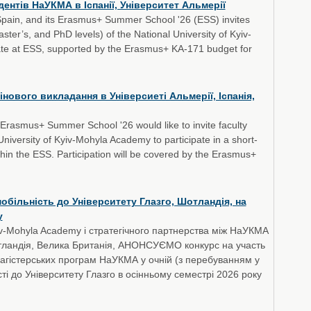
дентів НаУКМА в Іспанії, Університет Альмерії
 Spain, and its Erasmus+ Summer School '26 (ESS) invites
ter’s, and PhD levels) of the National University of Kyiv-
te at ESS, supported by the Erasmus+ KA-171 budget for
ового викладання в Універсиеті Альмерії, Іспанія,
, Erasmus+ Summer School '26 would like to invite faculty
iversity of Kyiv-Mohyla Academy to participate in a short-
thin the ESS. Participation will be covered by the Erasmus+
більність до Університету Глазго, Шотландія, на
у
iv-Mohyla Academy і стратегічного партнерства між НаУКМА
отландія, Велика Британія, АНОНСУЄМО конкурс на участь
магістерських програм НаУКМА у очній (з перебуванням у
сті до Університету Глазго в осінньому семестрі 2026 року