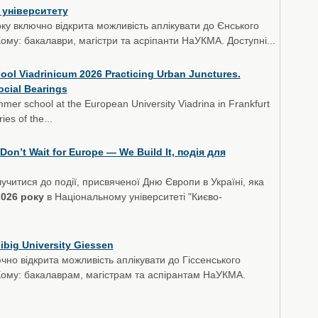
 університету
ку включно відкрита можливість аплікувати до Єнського
Кому: бакалаври, магістри та асріпанти НаУКМА. Доступні...
ol Viadrinicum 2026 Practicing Urban Junctures.
ocial Bearings
mer school at the European University Viadrina in Frankfurt
ies of the...
Don’t Wait for Europe — We Build It, подія для
учитися до події, присвяченої Дню Європи в Україні, яка
2026 року
в Національному університеті "Києво-
big University Giessen
чно відкрита можливість аплікувати до Гіссенського
 Кому: бакалаврам, магістрам та аспірантам НаУКМА.