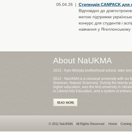
05.04.26 |
Стипендія CANPACK для 
Відповідно до довгостроков
метою підтримки українськ
конкурс для студентів і ас
навчання у Ягеллонському ун
About NaUKMA
1615 - Kyiv-Mohyla brotherhood school, later tur
2012 - NaUKMA is a classical university with six
Sciences, Natural Sciences). During the twenty ye
higher education, was the first university in Ukr
in Liberal Arts Education, and a system of entranc
|
|
© 2011 NaUKMA
All Rights Reserved
Home
Coming