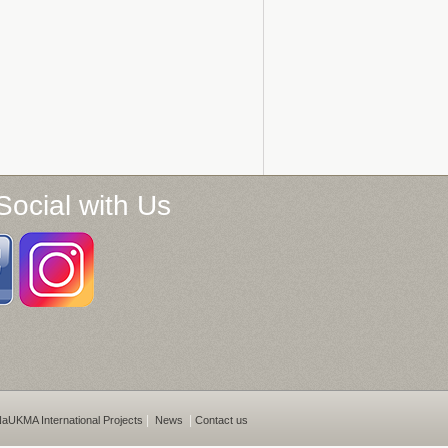
Social with Us
|
|
aUKMA International Projects
News
Contact us